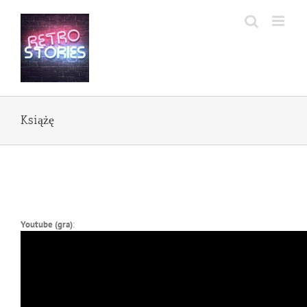
Przejdź
do
zawartości
Książę
Youtube (gra)
: