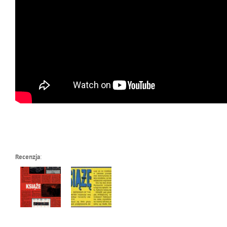
Recenzja
: