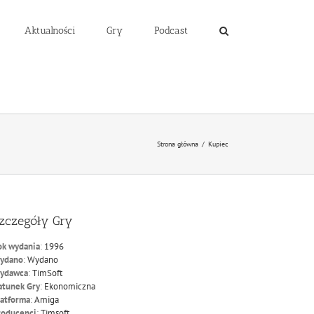
Aktualności
Gry
Podcast
Strona główna
/
Kupiec
zczegóły Gry
ok wydania
:
1996
ydano
:
Wydano
ydawca
:
TimSoft
atunek Gry
:
Ekonomiczna
latforma
:
Amiga
roducenci
:
Timsoft