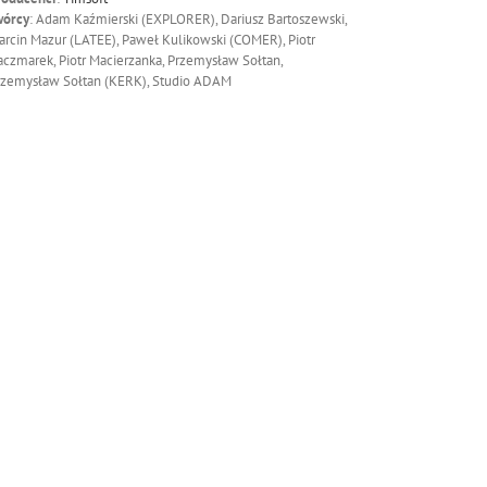
wórcy
: Adam Kaźmierski (EXPLORER), Dariusz Bartoszewski,
rcin Mazur (LATEE), Paweł Kulikowski (COMER), Piotr
czmarek, Piotr Macierzanka, Przemysław Sołtan,
rzemysław Sołtan (KERK), Studio ADAM