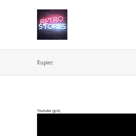
Przejdź
do
zawartości
Kupiec
Youtube (gra)
: