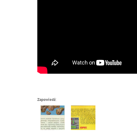
Zapowiedź
: