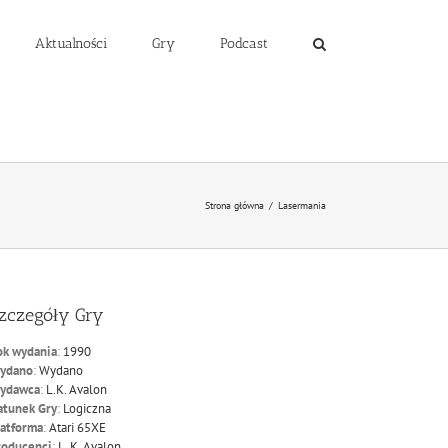
Aktualności
Gry
Podcast
Strona główna
/
Lasermania
zczegóły Gry
ok wydania
:
1990
ydano
:
Wydano
ydawca
:
L.K. Avalon
atunek Gry
:
Logiczna
latforma
:
Atari 65XE
roducenci
:
L. K. Avalon