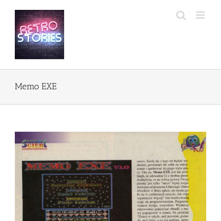
Przejdź
do
zawartości
Memo EXE