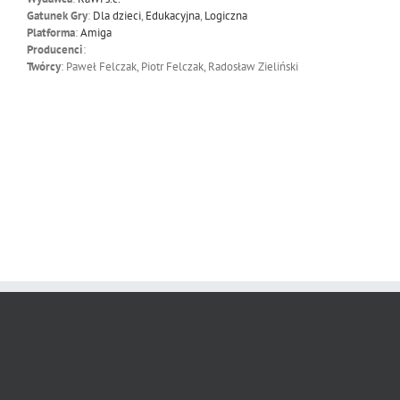
Gatunek Gry
:
Dla dzieci
,
Edukacyjna
,
Logiczna
Platforma
:
Amiga
Producenci
:
Twórcy
: Paweł Felczak, Piotr Felczak, Radosław Zieliński