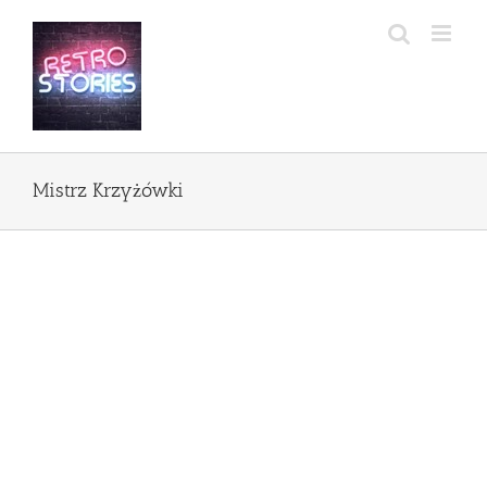
Przejdź
do
zawartości
Mistrz Krzyżówki