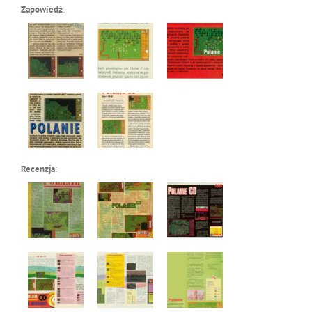
Zapowiedź
:
Recenzja
: