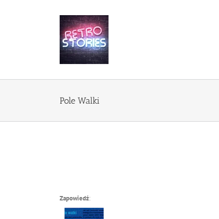
Przejdź
do
zawartości
Pole Walki
Zapowiedź
: