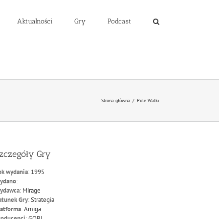
Aktualności
Gry
Podcast
Strona główna
/
Pole Walki
zczegóły Gry
ok wydania
:
1995
ydano
:
ydawca
:
Mirage
atunek Gry
:
Strategia
latforma
:
Amiga
roducenci
:
GOBI