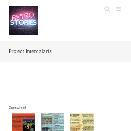
Przejdź
do
zawartości
Project Intercalaris
Zapowiedź
: