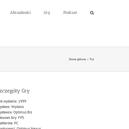
Aktualności
Gry
Podcast
Strona główna
/
Pył
zczegóły Gry
ok wydania
:
1999
ydano
:
Wydano
ydawca
:
Optimus Bis
atunek Gry
:
FPS
latforma
:
PC
roducenci
:
Optimus Nexus