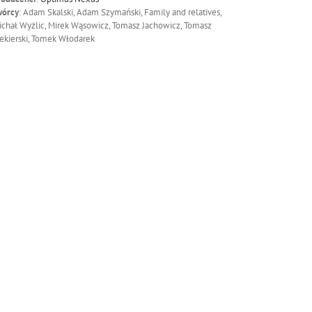
wórcy
: Adam Skalski, Adam Szymański, Family and relatives,
ichał Wyżlic, Mirek Wąsowicz, Tomasz Jachowicz, Tomasz
ekierski, Tomek Włodarek