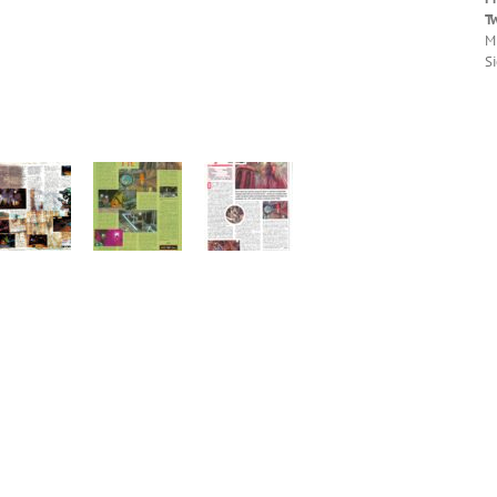
T
M
Si