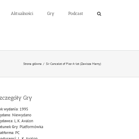
Aktualności
Gry
Podcast
Strona główna
/
Sir Cancelot of Piss-A-lot (Zawisza Marny)
zczegóły Gry
ok wydania
:
1995
ydano
:
Niewydano
ydawca
:
L.K. Avalon
atunek Gry
:
Platformówka
latforma
:
PC
roducenci
:
L. K. Avalon