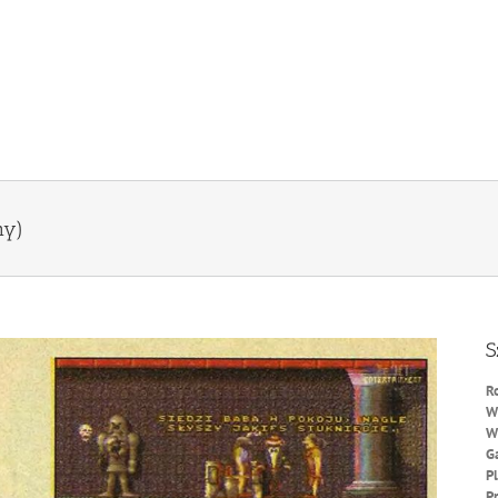
ny)
S
R
W
W
G
P
P