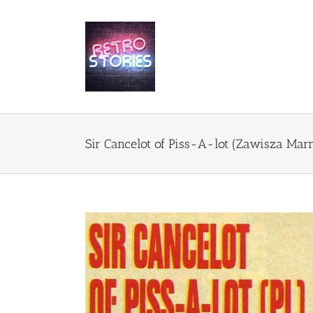
Przejdź
do
zawartości
Sir Cancelot of Piss-A-lot (Zawisza Mar