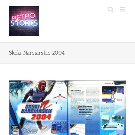
Przejdź
do
zawartości
Skoki Narciarskie 2004