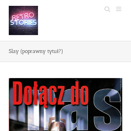
Przejdź
do
zawartości
Slay (poprawny tytuł?)