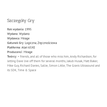
Szczegóły Gry
Rok wydania
:
1995
Wydano
:
Wydano
Wydawca
:
Mirage
Gatunek Gry
:
Logiczna
,
Zręcznościowa
Platforma
:
Atari 65XE
Producenci
:
Mirage
Twórcy
: + friends, and all of those who miss him, Andy Richardson, for
letting Dave live off them for several months, Jakub Husak, Matt Baker,
Mike Guy, Richard Davies, Sallie, Simon Little, The Gravis Ultrasound and
its SDK, Time & Space