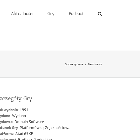
Aktualności
Gry
Podcast
Strona główna
/
Terminator
zczegóły Gry
ok wydania
:
1994
ydano
:
Wydano
ydawca
:
Domain Software
atunek Gry
:
Platformówka
,
Zręcznościowa
latforma
:
Atari 65XE
roducenci
:
Brothers Production