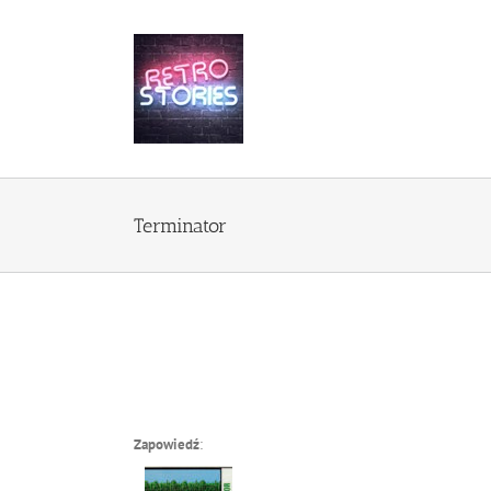
Przejdź
do
zawartości
Terminator
Zapowiedź
: