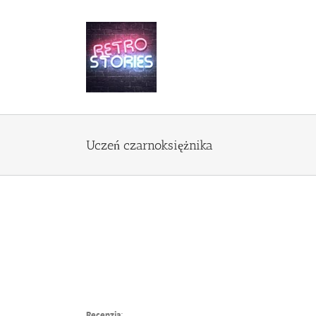
Przejdź
do
zawartości
Uczeń czarnoksiężnika
Recenzja
: