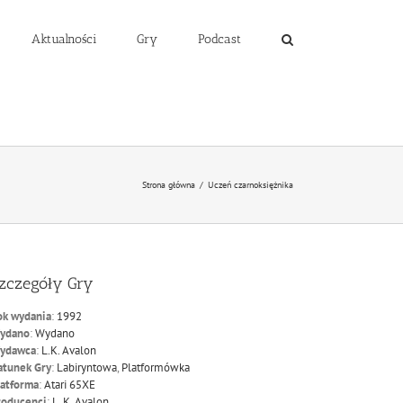
Aktualności
Gry
Podcast
Strona główna
/
Uczeń czarnoksiężnika
zczegóły Gry
ok wydania
:
1992
ydano
:
Wydano
ydawca
:
L.K. Avalon
atunek Gry
:
Labiryntowa
,
Platformówka
latforma
:
Atari 65XE
roducenci
:
L. K. Avalon