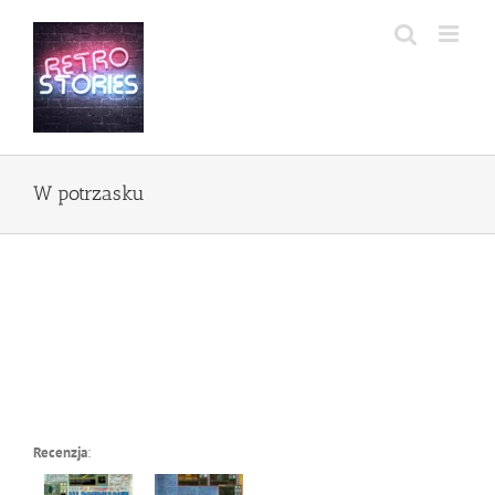
Przejdź
do
zawartości
W potrzasku
Recenzja
: