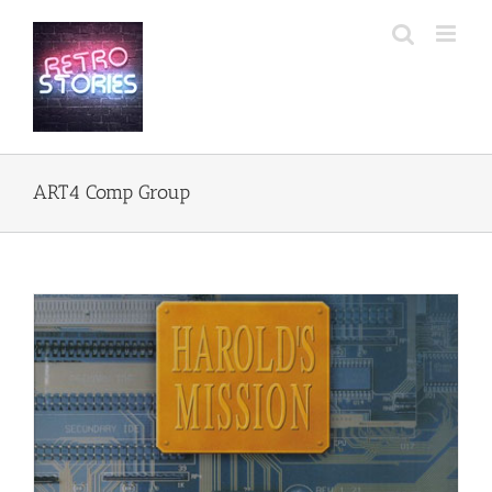
Przejdź
do
zawartości
ART4 Comp Group