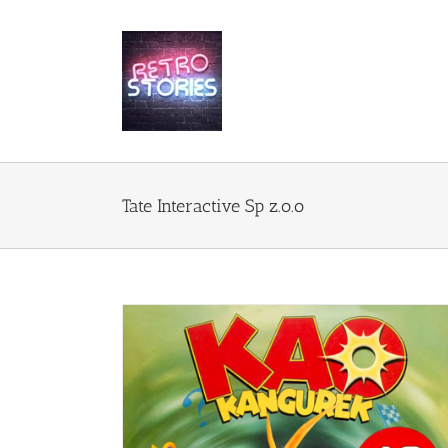
Przejdź
do
zawartości
Tate Interactive Sp z.o.o