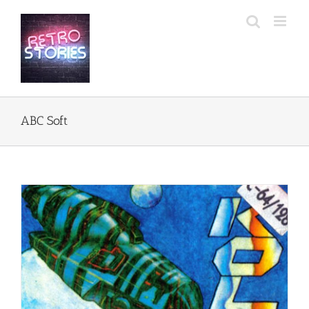
Przejdź
do
zawartości
ABC Soft