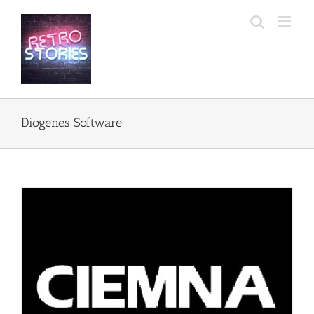
Przejdź
do
zawartości
Diogenes Software