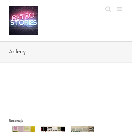
Przejdź
do
zawartości
Ardeny
Recenzja
: