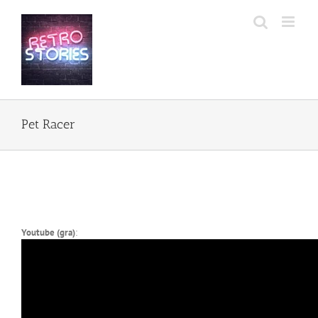
Przejdź
do
zawartości
Pet Racer
Youtube (gra)
: