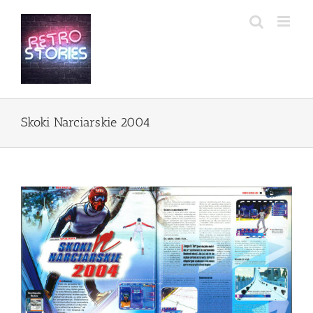
Przejdź
do
zawartości
Skoki Narciarskie 2004