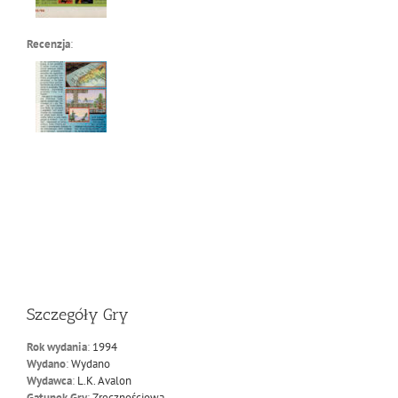
Recenzja
:
Szczegóły Gry
Rok wydania
:
1994
Wydano
:
Wydano
Wydawca
:
L.K. Avalon
Gatunek Gry
:
Zręcznościowa