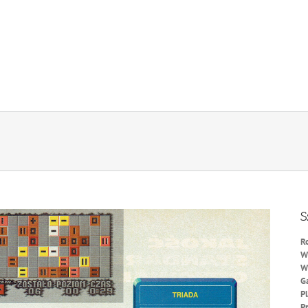
S
R
W
W
G
P
P