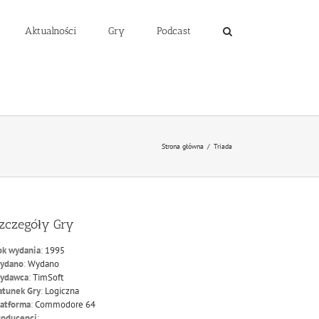
Aktualności
Gry
Podcast
Strona główna
/
Triada
zczegóły Gry
ok wydania
:
1995
ydano
:
Wydano
ydawca
:
TimSoft
atunek Gry
:
Logiczna
latforma
:
Commodore 64
roducenci
: