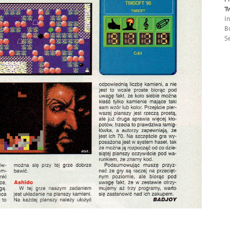
T
I
Bo
Se