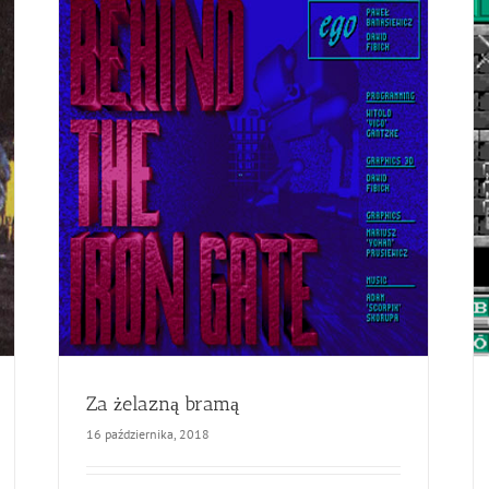
Za żelazną bramą
16 października, 2018