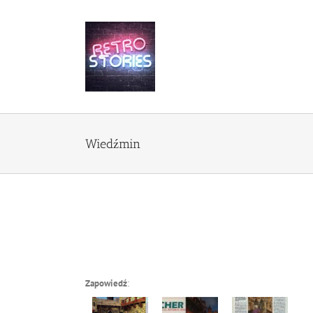
Przejdź
do
zawartości
Wiedźmin
Zapowiedź
: