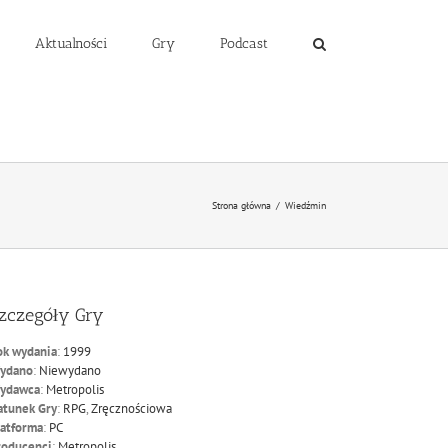
Aktualności
Gry
Podcast
Strona główna
/
Wiedźmin
zczegóły Gry
ok wydania
:
1999
ydano
:
Niewydano
ydawca
:
Metropolis
atunek Gry
:
RPG
,
Zręcznościowa
latforma
:
PC
roducenci
:
Metropolis