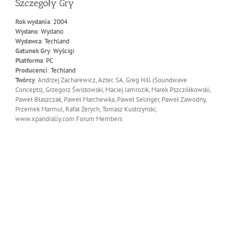
Szczegóły Gry
Rok wydania
:
2004
Wydano
:
Wydano
Wydawca
:
Techland
Gatunek Gry
:
Wyścigi
Platforma
:
PC
Producenci
:
Techland
Twórcy
: Andrzej Zacharewicz, Aztec SA, Greg Hill (Soundwave
Concepts), Grzegorz Świstowski, Maciej Jamrozik, Marek Pszczółkowski,
Paweł Błaszczak, Paweł Marchewka, Paweł Selinger, Paweł Zawodny,
Przemek Marmul, Rafał Zerych, Tomasz Kustrzynski,
www.xpandrally.com Forum Members