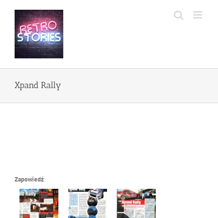
Przejdź
do
zawartości
Xpand Rally
Zapowiedź
: