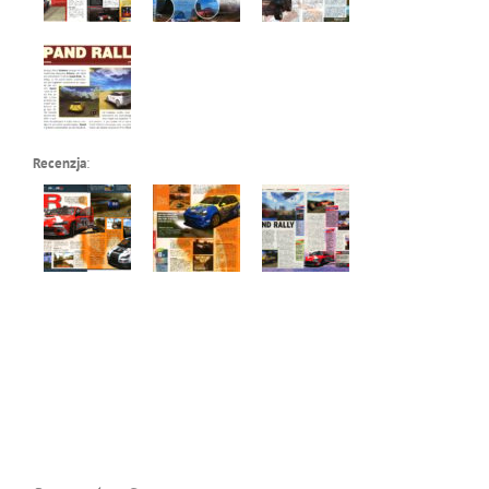
Recenzja
: