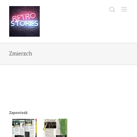
Przejdź
do
zawartości
Zmierzch
Zapowiedź
: