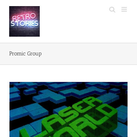
Przejdź
do
zawartości
Promic Group