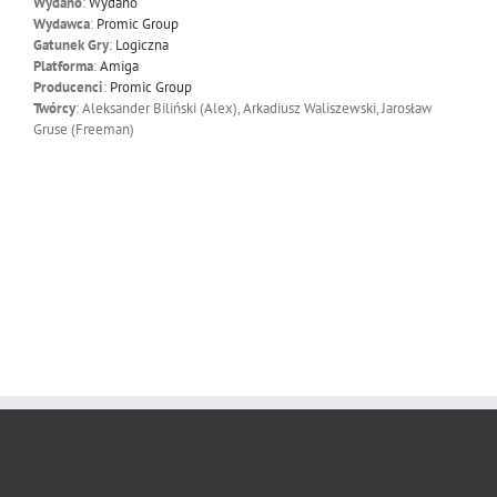
Wydano
:
Wydano
Wydawca
:
Promic Group
Gatunek Gry
:
Logiczna
Platforma
:
Amiga
Producenci
:
Promic Group
Twórcy
: Aleksander Biliński (Alex), Arkadiusz Waliszewski, Jarosław
Gruse (Freeman)