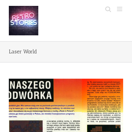
Przejdź
do
zawartości
Laser World