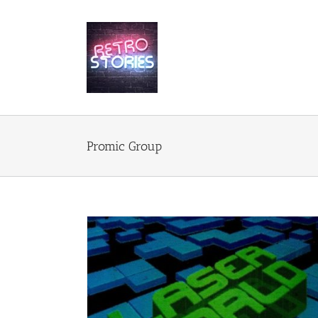
Przejdź
do
zawartości
Promic Group