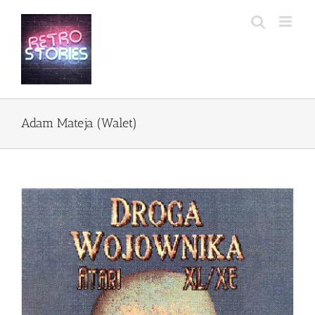
Przejdź
do
zawartości
Adam Mateja (Walet)