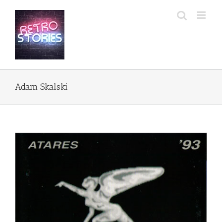
Przejdź
do
zawartości
Adam Skalski