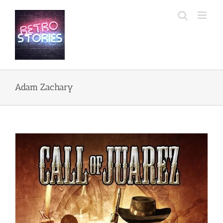
Przejdź
do
zawartości
Adam Zachary