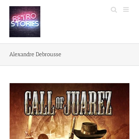
Przejdź
do
zawartości
Alexandre Debrousse