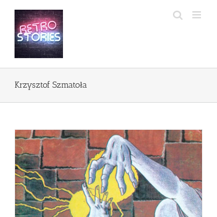
Przejdź
do
zawartości
Krzysztof Szmatoła