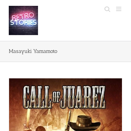
Przejdź
do
zawartości
Masayuki Yamamoto