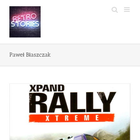
Przejdź
do
zawartości
Paweł Błaszczak