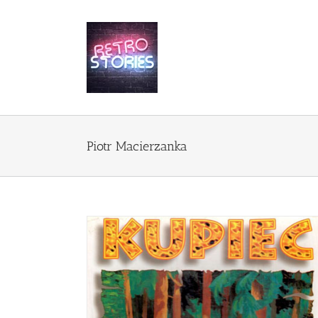
Przejdź
do
zawartości
Piotr Macierzanka