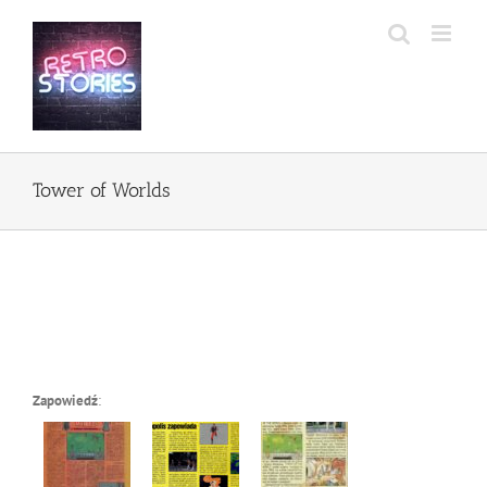
Przejdź
do
zawartości
Tower of Worlds
Zapowiedź
: