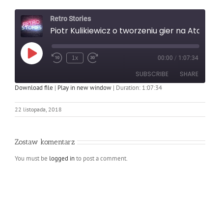
Retro Stories
Piotr Kulikiewicz o tworzeniu gier na Atari, Kajka i Kokosza oraz współpracy z Januszem Christą
Play
1x
00:00
/
1:07:34
Rewind
Fast
Episode
10
Forward
SUBSCRIBE
SHARE
Seconds
30
seconds
Download file
|
Play in new window
|
Duration: 1:07:34
SHARE
RSS FEED
22 listopada, 2018
LINK
Zostaw komentarz
EMBED
You must be
logged in
to post a comment.