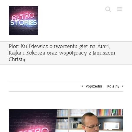
Przejdź
do
zawartości
Piotr Kulikiewicz o tworzeniu gier na Atari,
Kajka i Kokosza oraz współpracy z Januszem
Christą
Poprzedni
Kolejny
Pokaż
większy
obrazek