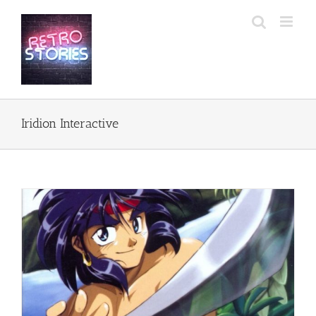
Przejdź
do
zawartości
Iridion Interactive