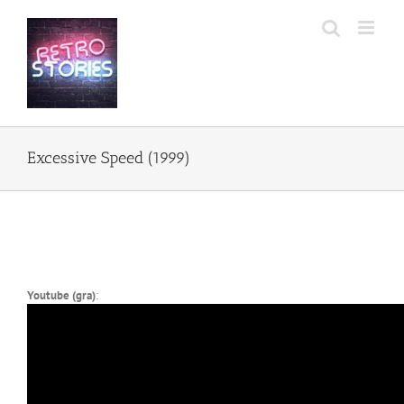
Przejdź
do
zawartości
Excessive Speed (1999)
Youtube (gra)
: